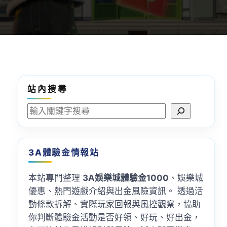
站內搜尋
S
e
a
r
3A體驗金情報站
c
h
本站專門整理
3A娛樂城體驗金1000
、娛樂城
優惠、熱門遊戲介紹與出金風險資訊。 透過活
動條款拆解、實際玩家回報與風控觀察，協助
你判斷體驗金活動是否好領、好玩、好出金，