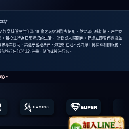
於本站
3A娛樂城僅提供年滿 18 歲之玩家瀏覽與使用，並宣導小賭怡情、理性娛
樂。若投注行為已影響您的生活、 財務或人際關係，建議立即暫停遊戲並
尋求專業協助。請遵守當地法律，如您所在地不允許線上博奕與相關服務，
請勿進行任何形式的註冊、儲值或投注行為。
博彩。