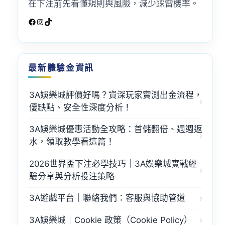
在下注前先看懂規則與風險，減少踩雷機率。
Facebook
Instagram
TikTok
最新體驗金資訊
3A娛樂城評價好嗎？資深玩家實測出金流程，
優缺點、安全性深度分析！
3A娛樂城優惠活動全攻略：首儲翻倍、週週返
水，領取教學看這篇！
2026世界盃下注必學技巧｜3A娛樂城實戰經
驗分享與分析投注策略
3A遊戲平台｜聯絡我們：客服與協助管道
3A娛樂城｜Cookie 政策（Cookie Policy）