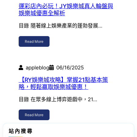
運彩店內必玩！JY娛樂城真人輪盤與
娛樂城優惠全解析
目錄 隨著線上娛樂產業的蓬勃發展…
Read More
appleblog
06/16/2025
【RY娛樂城攻略】掌握21點基本策
略，輕鬆贏取娛樂城優惠！
目錄 在眾多線上博弈遊戲中，21…
Read More
站內搜尋