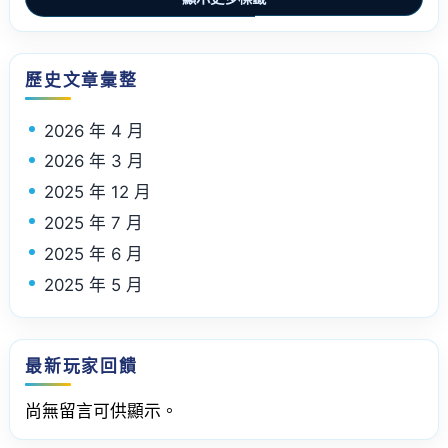
娛樂城優惠
娛樂城推
娛樂城推薦
娛樂城體驗金
戰神賽特出金
歷史文章彙整
百家樂預測程式免費下載
諾亞娛樂城
2026 年 4 月
通博
運動彩券朋友圈
運彩店
2026 年 3 月
金禾娱乐城
雄厚娛樂城
香港六合彩
2025 年 12 月
體驗金娛樂城
2025 年 7 月
2025 年 6 月
2025 年 5 月
最新玩家回饋
尚無留言可供顯示。