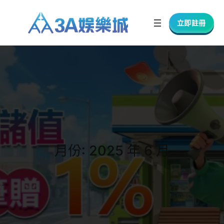
跳
至
立即註冊
主
要
內
容
月份:
2025 年 6 月