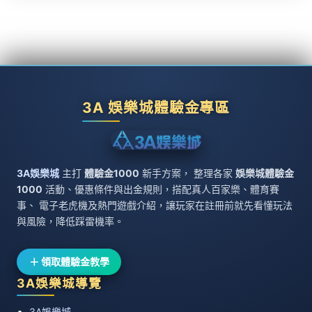
3A 娛樂城體驗金專區
3A娛樂城
主打
體驗金1000
新手方案， 整理各家
娛樂城體驗金
1000
活動、優惠條件與出金規則，搭配真人百家樂、體育賽
事、 電子老虎機及熱門遊戲介紹，讓玩家在註冊前就先看懂玩法
與風險，降低踩雷機率。
＋ 領取體驗金教學
3A娛樂城導覽
3A娛樂城