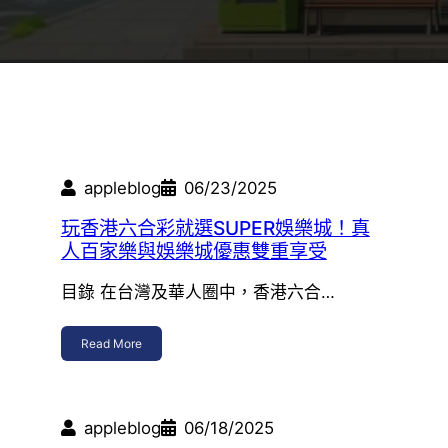
appleblog
06/23/2025
玩香港六合彩就選SUPER娛樂城！真
人百家樂與娛樂城優惠雙重享受
目錄 在台灣及華人圈中，香港六合…
Read More
appleblog
06/18/2025