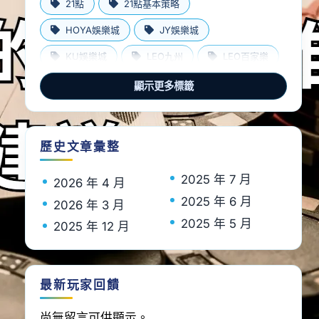
21點
21點基本策略
HOYA娛樂城
JY娛樂城
KU娛樂城
LEO九州
LEO百家樂
RY娛樂城
SUPER娛樂城
顯示更多標籤
TU123娛樂城
世界盃投注
九州娛樂城
六合彩心水
歷史文章彙整
娛樂城優惠
娛樂城推
2025 年 7 月
2026 年 4 月
娛樂城推薦
娛樂城體驗金
2025 年 6 月
2026 年 3 月
戰神賽特出金
百家樂預測程式免費下載
2025 年 5 月
2025 年 12 月
諾亞娛樂城
通博
運動彩券朋友圈
運彩店
最新玩家回饋
金禾娱乐城
雄厚娛樂城
尚無留言可供顯示。