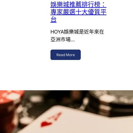
娛樂城推薦排行榜：
專家嚴選十大優質平
台
HOYA娛樂城是近年來在
亞洲市場…
Read More