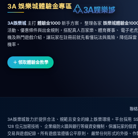
3A 娛樂城體驗金專區
3A娛樂城
主打
體驗金1000
新手方案， 整理各家
娛樂城體驗金100
活動、優惠條件與出金規則，搭配真人百家樂、體育賽事、 電子老虎
機及熱門遊戲介紹，讓玩家在註冊前就先看懂玩法與風險，降低踩雷
機率。
＋ 領取體驗金教學
聯絡
3A娛樂城致力於提供合法、規範且安全的線上娛樂環境。平台採用 SS
128 位元加密技術、 企業級防火牆與銀行等級資安機制，保護玩家的個資
交易與遊戲紀錄。所有遊戲皆遵循公平原則， 嚴禁任何形式的外掛、作