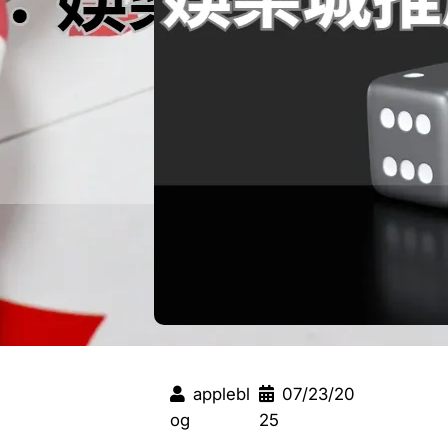
applebl
07/23/20
og
25