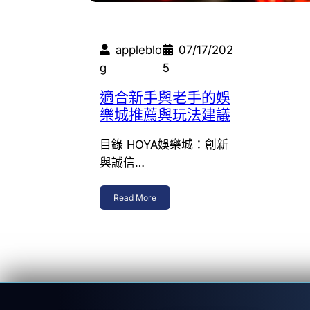
appleblo
07/17/202
g
5
適合新手與老手的娛
樂城推薦與玩法建議
目錄 HOYA娛樂城：創新
與誠信…
Read More