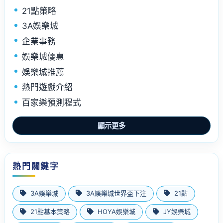
21點策略
3A娛樂城
企業事務
娛樂城優惠
娛樂城推薦
熱門遊戲介紹
百家樂預測程式
真人百家樂
顯示更多
運動彩券
香港六合彩
體驗金免費領
熱門關鍵字
3A娛樂城
3A娛樂城世界盃下注
21點
21點基本策略
HOYA娛樂城
JY娛樂城