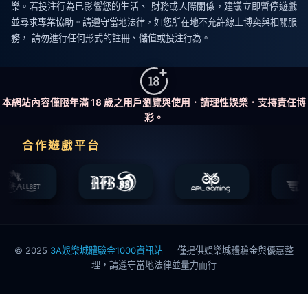
樂。若投注行為已影響您的生活、 財務或人際關係，建議立即暫停遊戲
並尋求專業協助。請遵守當地法律，如您所在地不允許線上博奕與相關服
務， 請勿進行任何形式的註冊、儲值或投注行為。
本網站內容僅限年滿 18 歲之用戶瀏覽與使用．請理性娛樂．支持責任博
彩。
合作遊戲平台
© 2025
3A娛樂城體驗金1000資訊站
｜ 僅提供娛樂城體驗金與優惠整
理，請遵守當地法律並量力而行