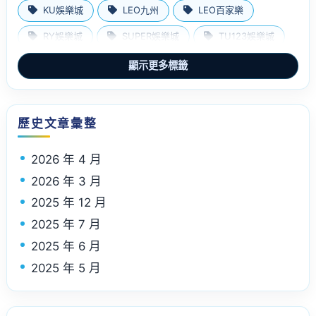
KU娛樂城
LEO九州
LEO百家樂
RY娛樂城
SUPER娛樂城
TU123娛樂城
世界盃投注
九州娛樂城
六合彩心水
顯示更多標籤
娛樂城優惠
娛樂城推
娛樂城推薦
娛樂城體驗金
戰神賽特出金
歷史文章彙整
百家樂預測程式免費下載
諾亞娛樂城
2026 年 4 月
通博
運動彩券朋友圈
運彩店
2026 年 3 月
金禾娱乐城
雄厚娛樂城
香港六合彩
2025 年 12 月
體驗金娛樂城
2025 年 7 月
2025 年 6 月
2025 年 5 月