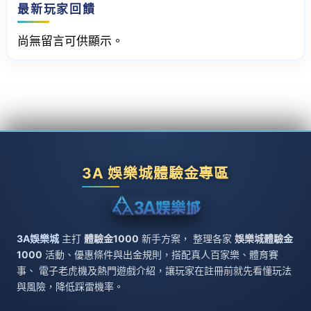
最新玩家回饋
尚無留言可供顯示。
3A 娛樂城體驗金專區
3A娛樂城
主打
體驗金1000
新手方案， 整理各家
娛樂城體驗金
1000
活動、優惠條件與出金規則，搭配真人百家樂、體育賽
事、 電子老虎機及熱門遊戲介紹，讓玩家在註冊前就先看懂玩法
與風險，降低踩雷機率。