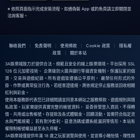
※ 依照頁面指示完成安裝流程，如遇偽裝 App 或釣魚頁請立即關閉並
洽詢客服。
聯絡我們
｜
免責聲明
｜
使用條款
｜
Cookie 政策
｜
隱私權
政策
｜
關於本站
3A娛樂城致力於提供合法、規範且安全的線上娛樂環境。平台採用 SSL
128 位元加密技術、 企業級防火牆與銀行等級資安機制，保護玩家的個
資、交易與遊戲紀錄。所有遊戲皆遵循公平原則， 嚴禁任何形式的外
掛、作弊或異常投注行為，若經查證違規，將依規定停止服務並回收相關
紅利與彩金。
使用本服務即代表您已詳細閱讀並同意本網站之服務條款、遊戲規則與隱
私政策。玩家需提供真實完整的帳號資料， 妥善保管登入資訊，不得轉
借、共用或出售帳號。存提款及各式體驗金、回饋活動，皆需符合指定流
水與門檻規範； 若有對沖套利、惡意洗碼或鑽系統漏洞等情形，本站有
權限制帳號權益甚至永久停權。
3A娛樂城僅提供年滿 18 歲之玩家瀏覽與使用，並宣導小賭怡情、理性娛