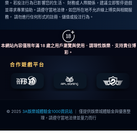
樂。若投注行為已影響您的生活、 財務或人際關係，建議立即暫停遊戲
並尋求專業協助。請遵守當地法律，如您所在地不允許線上博奕與相關服
務， 請勿進行任何形式的註冊、儲值或投注行為。
本網站內容僅限年滿 18 歲之用戶瀏覽與使用．請理性娛樂．支持責任博
彩。
合作遊戲平台
© 2025
3A娛樂城體驗金1000資訊站
｜ 僅提供娛樂城體驗金與優惠整
理，請遵守當地法律並量力而行