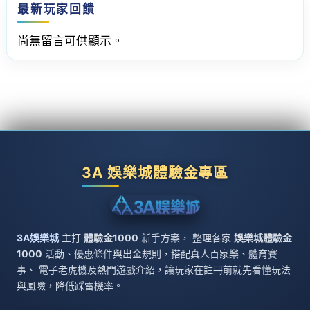
最新玩家回饋
尚無留言可供顯示。
3A 娛樂城體驗金專區
3A娛樂城
主打
體驗金1000
新手方案， 整理各家
娛樂城體驗金
1000
活動、優惠條件與出金規則，搭配真人百家樂、體育賽
事、 電子老虎機及熱門遊戲介紹，讓玩家在註冊前就先看懂玩法
與風險，降低踩雷機率。