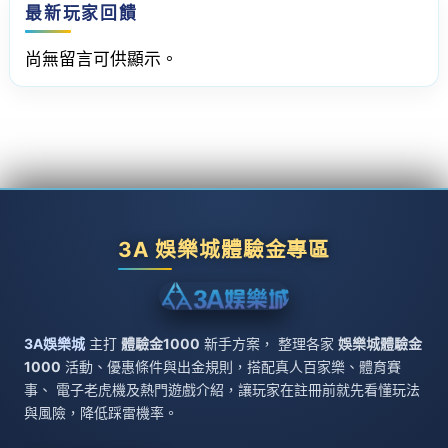
最新玩家回饋
尚無留言可供顯示。
3A 娛樂城體驗金專區
3A娛樂城
主打
體驗金1000
新手方案， 整理各家
娛樂城體驗金
1000
活動、優惠條件與出金規則，搭配真人百家樂、體育賽
事、 電子老虎機及熱門遊戲介紹，讓玩家在註冊前就先看懂玩法
與風險，降低踩雷機率。