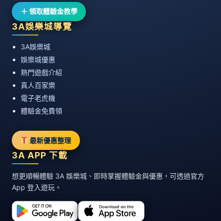
＋ 領取體驗金教學
3A娛樂城導覽
3A娛樂城
娛樂城優惠
熱門遊戲介紹
真人百家樂
電子老虎機
體驗金免費領
最新優惠整理
3A APP 下載
想更順暢體驗 3A 娛樂城、即時掌握體驗金與優惠，可透過官方
App 登入遊玩。