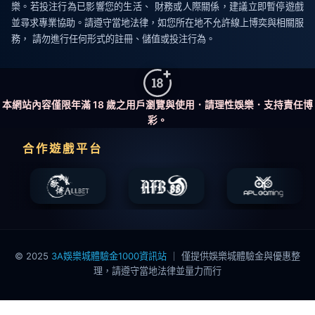
樂。若投注行為已影響您的生活、 財務或人際關係，建議立即暫停遊戲
並尋求專業協助。請遵守當地法律，如您所在地不允許線上博奕與相關服
務， 請勿進行任何形式的註冊、儲值或投注行為。
本網站內容僅限年滿 18 歲之用戶瀏覽與使用．請理性娛樂．支持責任博
彩。
合作遊戲平台
© 2025
3A娛樂城體驗金1000資訊站
｜ 僅提供娛樂城體驗金與優惠整
理，請遵守當地法律並量力而行