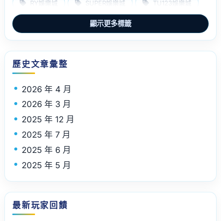
RY娛樂城
SUPER娛樂城
TU123娛樂城
世界盃投注
九州娛樂城
六合彩心水
顯示更多標籤
娛樂城優惠
娛樂城推
娛樂城推薦
娛樂城體驗金
戰神賽特出金
歷史文章彙整
百家樂預測程式免費下載
諾亞娛樂城
2026 年 4 月
通博
運動彩券朋友圈
運彩店
2026 年 3 月
金禾娱乐城
雄厚娛樂城
香港六合彩
2025 年 12 月
體驗金娛樂城
2025 年 7 月
2025 年 6 月
2025 年 5 月
最新玩家回饋