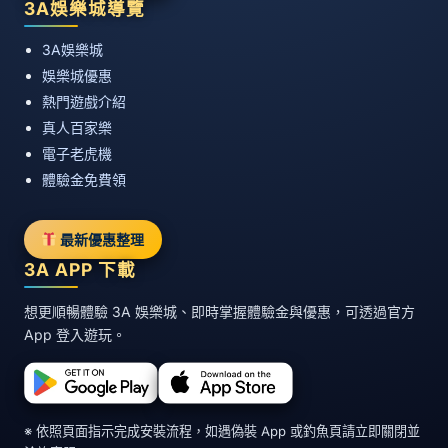
3A娛樂城導覽
3A娛樂城
娛樂城優惠
熱門遊戲介紹
真人百家樂
電子老虎機
體驗金免費領
最新優惠整理
3A APP 下載
想更順暢體驗 3A 娛樂城、即時掌握體驗金與優惠，可透過官方
App 登入遊玩。
※ 依照頁面指示完成安裝流程，如遇偽裝 App 或釣魚頁請立即關閉並