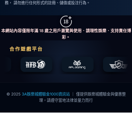
務， 請勿進行任何形式的註冊、儲值或投注行為。
本網站內容僅限年滿 18 歲之用戶瀏覽與使用．請理性娛樂．支持責任博
彩。
合作遊戲平台
© 2025
3A娛樂城體驗金1000資訊站
｜ 僅提供娛樂城體驗金與優惠整
理，請遵守當地法律並量力而行