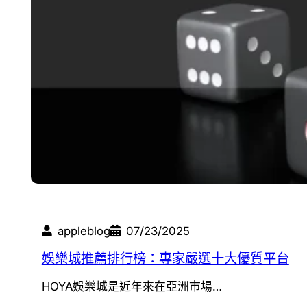
appleblog
07/23/2025
娛樂城推薦排行榜：專家嚴選十大優質平台
HOYA娛樂城是近年來在亞洲市場…