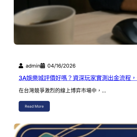
admin
04/16/2026
3A娛樂城評價好嗎？資深玩家實測出金流程
在台灣競爭激烈的線上博弈市場中，…
Read More