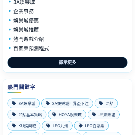
3A娛樂城
企業事務
娛樂城優惠
娛樂城推薦
熱門遊戲介紹
百家樂預測程式
真人百家樂
顯示更多
運動彩券
香港六合彩
體驗金免費領
熱門關鍵字
3A娛樂城
3A娛樂城世界盃下注
21點
21點基本策略
HOYA娛樂城
JY娛樂城
KU娛樂城
LEO九州
LEO百家樂