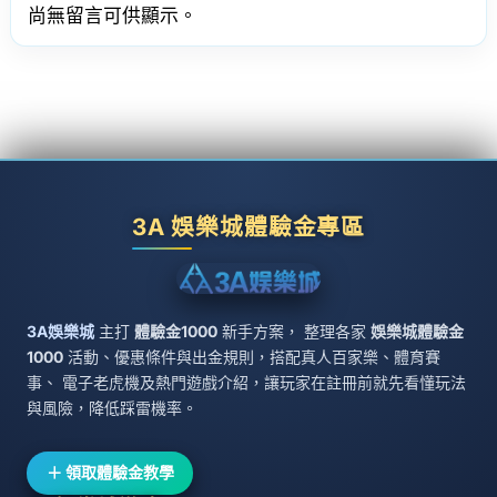
尚無留言可供顯示。
3A 娛樂城體驗金專區
3A娛樂城
主打
體驗金1000
新手方案， 整理各家
娛樂城體驗金
1000
活動、優惠條件與出金規則，搭配真人百家樂、體育賽
事、 電子老虎機及熱門遊戲介紹，讓玩家在註冊前就先看懂玩法
與風險，降低踩雷機率。
＋ 領取體驗金教學