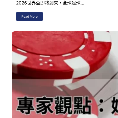
2026世界盃即將到來，全球足球…
Read More