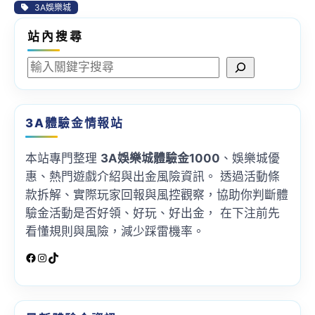
3A娛樂城
站內搜尋
S
e
a
r
3A體驗金情報站
c
h
本站專門整理
3A娛樂城體驗金1000
、娛樂城優
惠、熱門遊戲介紹與出金風險資訊。 透過活動條
款拆解、實際玩家回報與風控觀察，協助你判斷體
驗金活動是否好領、好玩、好出金， 在下注前先
看懂規則與風險，減少踩雷機率。
Facebook
Instagram
TikTok