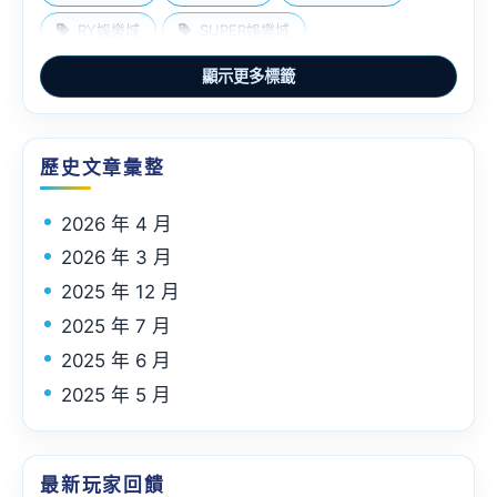
RY娛樂城
SUPER娛樂城
TU123娛樂城
世界盃投注
九州娛樂城
顯示更多標籤
六合彩心水
娛樂城優惠
娛樂城推
娛樂城推薦
娛樂城體驗金
歷史文章彙整
戰神賽特出金
百家樂預測程式免費下載
2026 年 4 月
諾亞娛樂城
通博
運動彩券朋友圈
2026 年 3 月
運彩店
金禾娱乐城
雄厚娛樂城
2025 年 12 月
香港六合彩
體驗金娛樂城
2025 年 7 月
2025 年 6 月
2025 年 5 月
最新玩家回饋