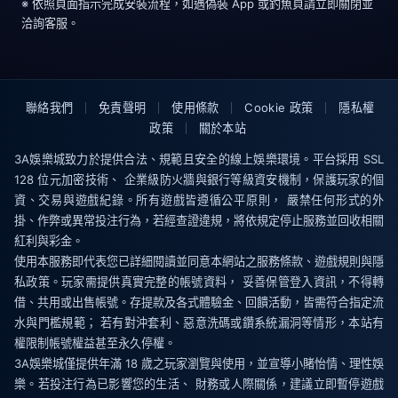
※ 依照頁面指示完成安裝流程，如遇偽裝 App 或釣魚頁請立即關閉並
洽詢客服。
聯絡我們
｜
免責聲明
｜
使用條款
｜
Cookie 政策
｜
隱私權
政策
｜
關於本站
3A娛樂城致力於提供合法、規範且安全的線上娛樂環境。平台採用 SSL
128 位元加密技術、 企業級防火牆與銀行等級資安機制，保護玩家的個
資、交易與遊戲紀錄。所有遊戲皆遵循公平原則， 嚴禁任何形式的外
掛、作弊或異常投注行為，若經查證違規，將依規定停止服務並回收相關
紅利與彩金。
使用本服務即代表您已詳細閱讀並同意本網站之服務條款、遊戲規則與隱
私政策。玩家需提供真實完整的帳號資料， 妥善保管登入資訊，不得轉
借、共用或出售帳號。存提款及各式體驗金、回饋活動，皆需符合指定流
水與門檻規範； 若有對沖套利、惡意洗碼或鑽系統漏洞等情形，本站有
權限制帳號權益甚至永久停權。
3A娛樂城僅提供年滿 18 歲之玩家瀏覽與使用，並宣導小賭怡情、理性娛
樂。若投注行為已影響您的生活、 財務或人際關係，建議立即暫停遊戲