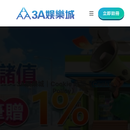
跳
至
立即註冊
主
要
內
容
3A娛樂城｜Cookie 政策（Cookie
Policy）