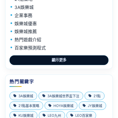
3A娛樂城
企業事務
娛樂城優惠
娛樂城推薦
熱門遊戲介紹
百家樂預測程式
真人百家樂
顯示更多
運動彩券
香港六合彩
體驗金免費領
熱門關鍵字
3A娛樂城
3A娛樂城世界盃下注
21點
21點基本策略
HOYA娛樂城
JY娛樂城
KU娛樂城
LEO九州
LEO百家樂